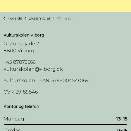
Forside
Eksempler
KV Test
Kulturskolen Viborg
Grønnegade 2
8800 Viborg
+45 87873666
kulturskolen@viborg.dk
Kulturskolen - EAN: 5798004540169
CVR: 29189846
Kontor og telefon
Mandag
13-15
Tirsdag
13-15