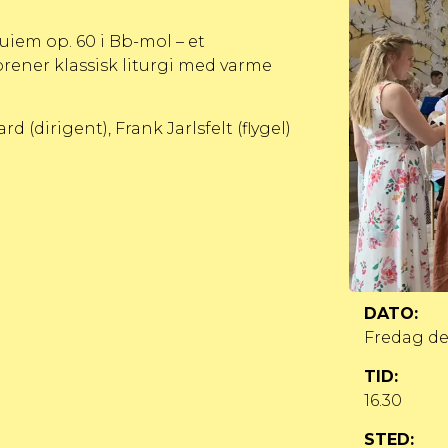
em op. 60 i Bb-mol – et
orener klassisk liturgi med varme
 (dirigent), Frank Jarlsfelt (flygel)
DATO:
Fredag
de
TID:
16.30
STED: