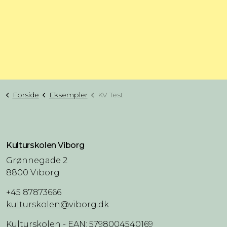
Forside
Eksempler
KV Test
Kulturskolen Viborg
Grønnegade 2
8800 Viborg
+45 87873666
kulturskolen@viborg.dk
Kulturskolen - EAN: 5798004540169