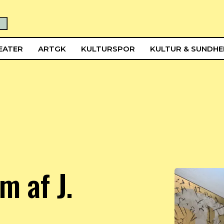
EATER
ARTGK
KULTURSPOR
KULTUR & SUNDH
m af J.