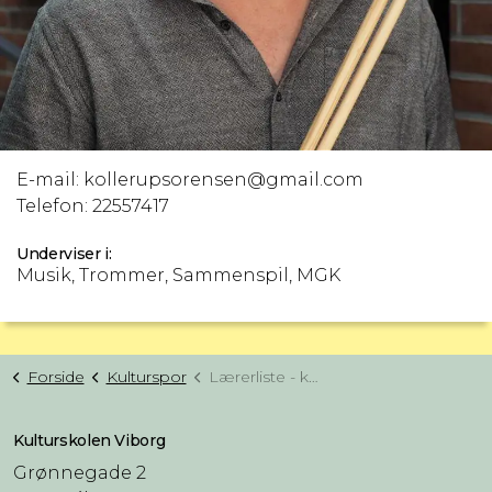
E-mail:
kollerupsorensen@gmail.com
Telefon:
22557417
Underviser i:
Musik, Trommer, Sammenspil, MGK
Forside
Kulturspor
Lærerliste - kulturspor (kun til links)
Kulturskolen Viborg
Grønnegade 2