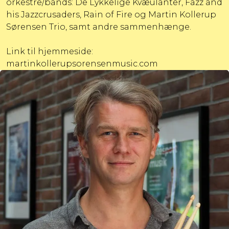
orkestre/bands: De Lykkelige Kvæulanter, Fazz and
his Jazzcrusaders, Rain of Fire og Martin Kollerup
Sørensen Trio, samt andre sammenhænge.
Link til hjemmeside:
martinkollerupsorensenmusic.com