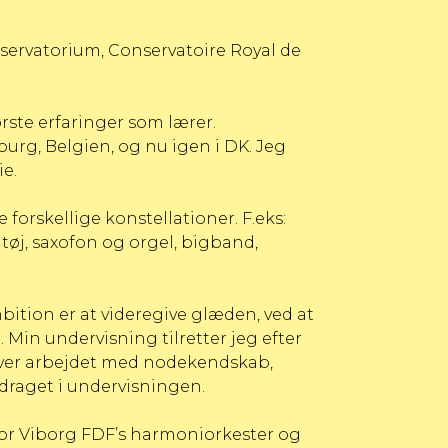
servatorium, Conservatoire Royal de
ørste erfaringer som lærer.
urg, Belgien, og nu igen i DK. Jeg
ie.
 forskellige konstellationer. F.eks:
tøj, saxofon og orgel, bigband,
ition er at videregive glæden, ved at
 Min undervisning tilretter jeg efter
liver arbejdet med nodekendskab,
ddraget i undervisningen.
 for Viborg FDF’s harmoniorkester og