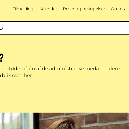
Tilmelding
Kalender
Priser og betingelser
Om os
ED
?
rt støde på én af de administrative medarbejdere.
blik over her.