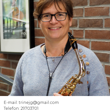
E-mail:
trinejg@gmail.com
Telefon:
29703701