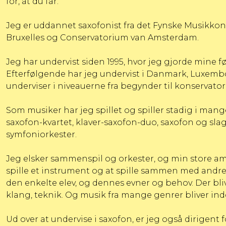
for, at du får.
Jeg er uddannet saxofonist fra det Fynske Musikkon
Bruxelles og Conservatorium van Amsterdam.
Jeg har undervist siden 1995, hvor jeg gjorde mine f
Efterfølgende har jeg undervist i Danmark, Luxembo
underviser i niveauerne fra begynder til konservator
Som musiker har jeg spillet og spiller stadig i mange
saxofon-kvartet, klaver-saxofon-duo, saxofon og slag
symfoniorkester.
Jeg elsker sammenspil og orkester, og min store amb
spille et instrument og at spille sammen med andre.
den enkelte elev, og dennes evner og behov. Der b
klang, teknik. Og musik fra mange genrer bliver in
Ud over at undervise i saxofon, er jeg også dirigent