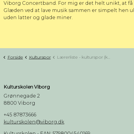
Viborg Concertband. For mig er det helt unikt, at få
Glæden ved at lave musik sammen er simpelt hen ube
uden latter og glade miner.
Forside
Kulturspor
Lærerliste - kulturspor (kun til links)
Kulturskolen Viborg
Grønnegade 2
8800 Viborg
+45 87873666
kulturskolen@viborg.dk
Kulturskolen - EAN: 5798004540169