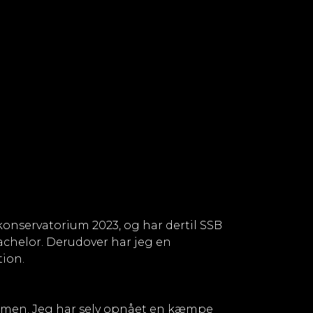
konservatorium 2023, og har dertil SSB
achelor. Derudover har jeg en
tion.
emmen. Jeg har selv opnået en kæmpe