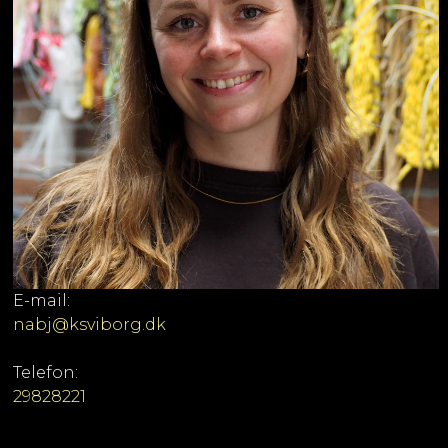
E-mail:
nabj@ksviborg.dk
Telefon:
29828221