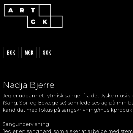
BGK
MGK
SGK
Nadja Bjerre
Jeg er uddannet rytmisk sanger fra det Jyske musik 
(Sang, Spil og Bevægelse) som ledelsesfag på min b
kandidat med fokus på sangskrivning/musikproduk
Sangundervisning
Jeg er en sangnørd, som elsker at arbejde med st