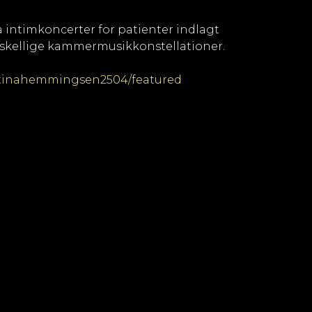
så intimkoncerter for patienter indlagt
orskellige kammermusikkonstellationer.
stinahemmingsen2504/featured