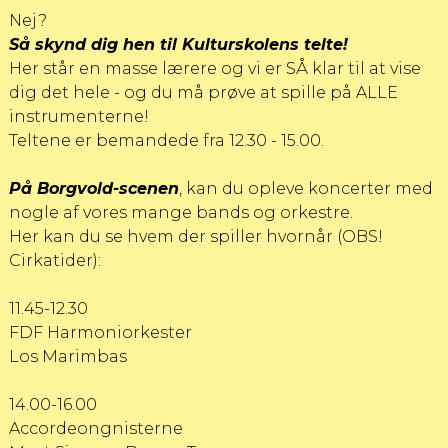
Nej?
Så skynd dig hen til Kulturskolens telt
e!
Her står en masse lærere og vi er SÅ klar til at vise
dig det hele - og du må prøve at spille på ALLE
instrumenterne!
Teltene er bemandede fra 12.30 - 15.00.
På Borgvold-scenen
, kan du opleve koncerter med
nogle af vores mange bands og orkestre.
Her kan du se hvem der spiller hvornår (OBS!
Cirkatider):
11.45-12.30
FDF Harmoniorkester
Los Marimbas
14.00-16.00
Accordeongnisterne