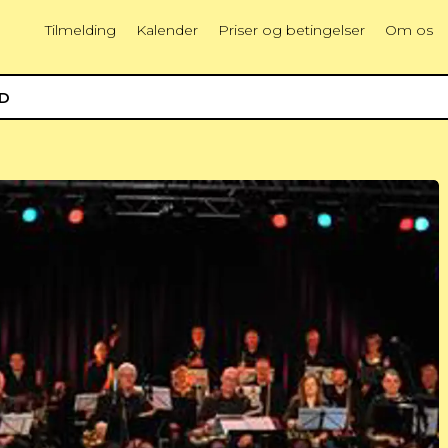
Tilmelding
Kalender
Priser og betingelser
Om os
ED