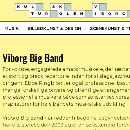
MUSIK
BILLEDKUNST & DESIGN
SCENEKUNST & T
Viborg Big Band
For voksne, engagerede amatørmusikere, der sætter kv
et stort og bredt repertoire inden for al slags jazzmu
dirigent, Ebbe Ringblom, er også professionel basunis
mange forskellige private og offentlige arrangemente
professionelle musikere både som solister ved vores
inspiratorer for hele bandets musikalske udvikling.
Viborg Big Band har rødder tilbage fra begyndels
har eksisteret siden 2003 og er en selvstændig fore