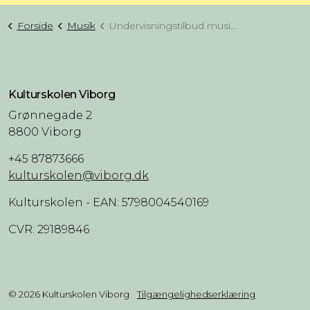
Forside
Musik
Undervisningstilbud musik (NIV. 2)
Kulturskolen Viborg
Grønnegade 2
8800 Viborg
+45 87873666
kulturskolen@viborg.dk
Kulturskolen - EAN: 5798004540169
CVR: 29189846
© 2026 Kulturskolen Viborg
Tilgængelighedserklæring