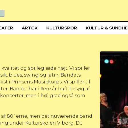
EATER
ARTGK
KULTURSPOR
KULTUR & SUNDH
alitet og spilleglæde højt. Vi spiller
sik, blues, swing og latin. Bandets
t i Prinsens Musikkorps. Vi spiller til
r. Bandet har i flere år haft besøg af
 koncerter, men i høj grad også som
en af 80´erne, men det nuværende band
ning under Kulturskolen Viborg.
Du