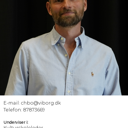
E-mail:
chbo@viborg.dk
Telefon:
87873669
Underviser i:
Kulturskoleleder