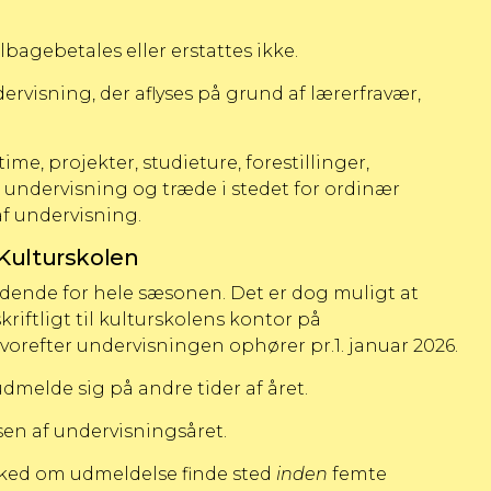
ilbagebetales eller erstattes ikke.
ervisning, der aflyses på grund af lærerfravær,
me, projekter, studieture, forestillinger,
 undervisning og træde i stedet for ordinær
af undervisning.
 Kulturskolen
ende for hele sæsonen. Det er dog muligt at
riftligt til kulturskolens kontor på
orefter undervisningen ophører pr.1. januar 2026.
udmelde sig på andre tider af året.
sen af undervisningsåret.
esked om udmeldelse finde sted
inden
femte