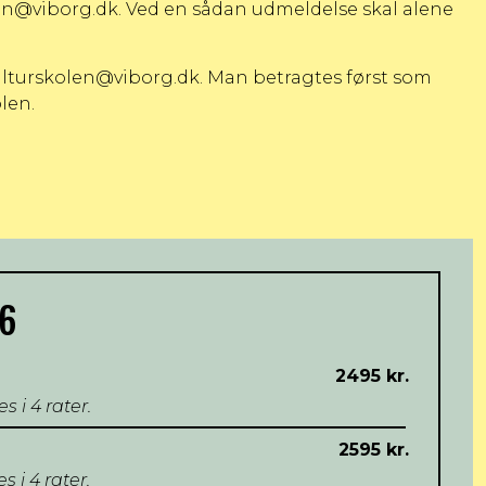
en@viborg.dk
. Ved en sådan udmeldelse skal alene
lturskolen@viborg.dk
. Man betragtes først som
len.
26
2495 kr.
 i 4 rater.
2595 kr.
 i 4 rater.