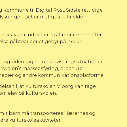
 Kommune til Digital Post. Sidste rettidige
ysninger. Det er muligt at tilmelde
rer krav om indbetaling af morarenter efter
lse påløber der et gebyr på 250 kr.
o og video taget i undervisningssituationer,
turskolen’s markedsføring, brochurer,
e medier og andre kommunikationsplatforme.
delse til, at Kulturskolen Viborg kan tage
som elev på kulturskolen.
t mit barn må transporteres i lærernes og
re kulturskoleaktiviteter.