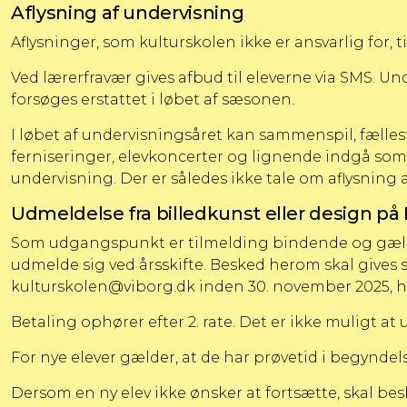
Aflysning af undervisning
Aflysninger, som kulturskolen ikke er ansvarlig for, t
Ved lærerfravær gives afbud til eleverne via SMS. Und
forsøges erstattet i løbet af sæsonen.
I løbet af undervisningsåret kan sammenspil, fællesti
ferniseringer, elevkoncerter og lignende indgå som
undervisning. Der er således ikke tale om aflysning 
Udmeldelse fra billedkunst eller design på
Som udgangspunkt er tilmelding bindende og gæld
udmelde sig ved årsskifte. Besked herom skal gives sk
kulturskolen@viborg.dk
inden 30. november 2025, hv
Betaling ophører efter 2. rate. Det er ikke muligt at 
For nye elever gælder, at de har prøvetid i begyndel
Dersom en ny elev ikke ønsker at fortsætte, skal b