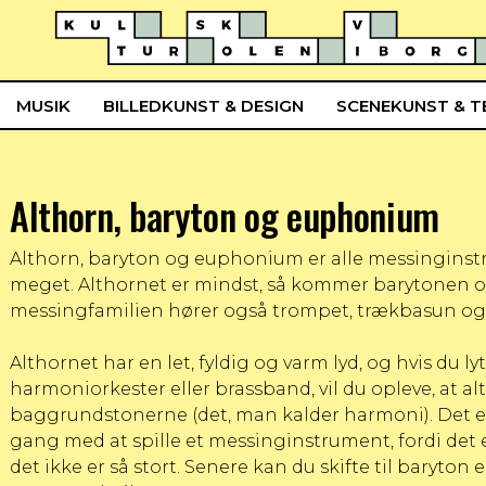
MUSIK
BILLEDKUNST & DESIGN
SCENEKUNST & T
Althorn, baryton og euphonium
Althorn, baryton og euphonium er alle messinginst
meget. Althornet er mindst, så kommer barytonen og
messingfamilien hører også trompet, trækbasun og
Althornet har en let, fyldig og varm lyd, og hvis du lytt
harmoniorkester eller brassband, vil du opleve, at a
baggrundstonerne (det, man kalder harmoni). Det er g
gang med at spille et messinginstrument, fordi det er l
det ikke er så stort. Senere kan du skifte til baryto