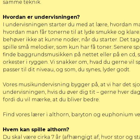
samme teknik.
Hvordan er undervisningen?
I undervisningen starter du med at lære, hvordan man
hvordan man får tonerne til at lyde smukke og klare.
behøver ikke at kunne noder, når du starter. Det tage
spille små melodier, som kun har få toner. Senere spi
finde baggrundsmusikken på nettet eller på en cd, s
orkester i ryggen. Vi snakker om, hvad du gerne vil 
passer til dit niveau, og som, du synes, lyder godt.
Vores musikundervisning bygger på, at vi har det sj
undervisningen, hvis du øver dig tit – gerne hver dag.
fordi du vil mærke, at du bliver bedre.
Find vores lærer i althorn, baryton og euphonium ved 
Hvem kan spille althorn?
Du skal være cirka 7 år (afhængigt af, hvor stor og 