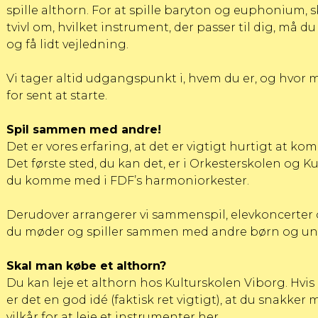
spille althorn. For at spille baryton og euphonium, sk
tvivl om, hvilket instrument, der passer til dig, må du
og få lidt vejledning.
Vi tager altid udgangspunkt i, hvem du er, og hvor m
for sent at starte.
Spil sammen med andre!
Det er vores erfaring, at det er vigtigt hurtigt at k
Det første sted, du kan det, er i Orkesterskolen og
Ku
du komme med i
FDF’s harmoniorkester
.
Derudover arrangerer vi sammenspil, elevkoncerter 
du møder og spiller sammen med andre børn og ung
Skal man købe et althorn?
Du kan leje et althorn hos Kulturskolen Viborg. Hvis
er det en god idé (faktisk ret vigtigt), at du snakker 
vilkår for at leje et instrumenter her.