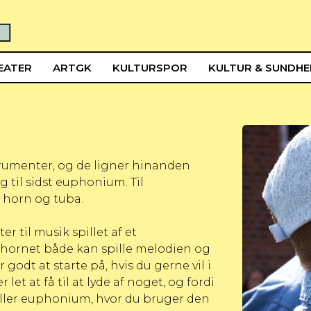
EATER
ARTGK
KULTURSPOR
KULTUR & SUNDH
rumenter, og de ligner hinanden
 til sidst euphonium. Til
 horn og tuba.
er til musik spillet af et
lthornet både kan spille melodien og
odt at starte på, hvis du gerne vil i
et at få til at lyde af noget, og fordi
n eller euphonium, hvor du bruger den