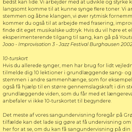
bedst kan lide. Vi arbejder med at udvikle og styrke
langsomt komme til at kunne synge flere toner. Vi arb
stemmen og åbne klangen, vi øver rytmisk fornem
kommer du også til at arbejde med frasering, impro
finde dit eget musikalske udtryk. Hvis du vil høre e
eksperimenterende tilgang til sang, kan gå på You
Joao - Improvisation 3 - Jazz Festival Burghausen 200
10-turskort
Hvis du allerede synger, men har brug for lidt vejle
tilmelde dig 10 lektioner i grundlæggende sang- o
stemmen i andre sammenhænge, som for eksempel ti
også få hjælp til en større gennemslagskraft i din s
grundlæggende viden, som du får med et længereva
anbefaler vi ikke 10-turskortet til begyndere.
Det meste af vores sangundervisning foregår på Gr
tilfælde kan det lade sig gøre at få undervisning o
her for at se, om du kan få sangundervisning på din