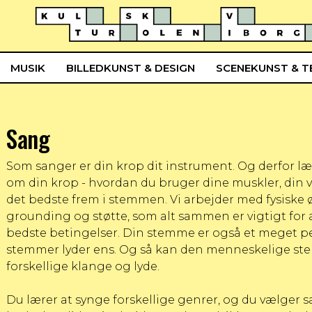
MUSIK
BILLEDKUNST & DESIGN
SCENEKUNST & T
Sang
Som sanger er din krop dit instrument. Og derfor l
om din krop - hvordan du bruger dine muskler, din v
det bedste frem i stemmen. Vi arbejder med fysiske 
grounding og støtte, som alt sammen er vigtigt for
bedste betingelser. Din stemme er også et meget pe
stemmer lyder ens. Og så kan den menneskelige s
forskellige klange og lyde.
Du lærer at synge forskellige genrer, og du vælger