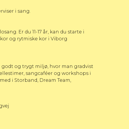
erviser i sang
.
losang. Er du 11-17 år, kan du starte i
ekor og rytmiske kor i Viborg
 godt og trygt miljø, hvor man gradvist
fællestimer, sangcaféer og workshops i
 med i
Storband
,
Dream Team
,
gvej