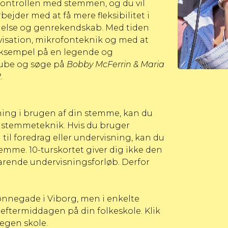
 kontrollen med stemmen, og du vil
ejder med at få mere fleksibilitet i
melse og genrekendskab. Med tiden
visation, mikrofonteknik og med at
t eksempel på en legende og
tube og søge på
Bobby McFerrin & Maria
2
.
dning i brugen af din stemme, kan du
g stemmeteknik. Hvis du bruger
l foredrag eller undervisning, kan du
temme. 10-turskortet giver dig ikke den
rende undervisningsforløb. Derfor
ønnegade i Viborg, men i enkelte
m eftermiddagen på din folkeskole.
Klik
 egen skole
.