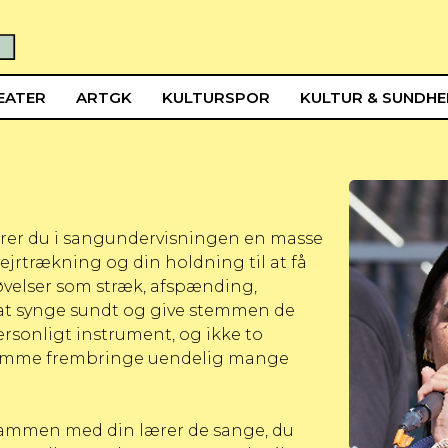
EATER
ARTGK
KULTURSPOR
KULTUR & SUNDH
ærer du i sangundervisningen en masse
ejrtrækning og din holdning til at få
øvelser som stræk, afspænding,
 at synge sundt og give stemmen de
rsonligt instrument, og ikke to
temme frembringe uendelig mange
 sammen med din lærer de sange, du