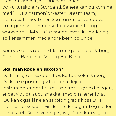
sted, du kan det, er i Orkesterskolen
og
Kulturskolens Storband.
Senere kan du komme
med i
FDF’s harmoniorkester
,
Dream Team
,
Heartbeatn' Soul
eller
Soultusserne
. Derudover
arrangerer vi sammenspil, elevkoncerter og
workshops i løbet af sæsonen, hvor du møder og
spiller sammen med andre børn og unge.
Som voksen saxofonist kan du spille med i
Viborg
Concert Band
eller
Viborg Big Band
.
Skal man købe en saxofon?
Du kan leje en saxofon hos Kulturskolen Viborg.
Du kan se priser og vilkår for at leje et
instrumenter her
. Hvis du senere vil købe din egen,
er det vigtigt, at du snakker med din lærer først.
Du kan også låne en saxofon gratis hos FDF’s
Harmoniorkester, hvis du melder dig ind og spiller
i orkestret. Det er virkelig sjovt, så det kan vi godt