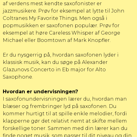
af verdens mest kendte saxofonister er
jazzmusikere. Prøv for eksempel at lytte til
John
Coltranes My Favorite Things
. Men også i
popmusikken er saxofonen populær. Prøv for
eksempel at høre
Careless Whisper af George
Michae
l eller
Boomtown af Mark Knopfler
.
Er du nysgerrig på, hvordan saxofonen lyder i
klassisk musik, kan du søge på
Alexander
Glazunovs Concerto in Eb major
for Alto
Saxophone.
Hvordan er undervisningen?
I saxofonundervisningen lærer du, hvordan man
blæser og frembringer lyd på saxofonen. Du
kommer hurtigt til at spille enkle melodier, fordi
klapperne gør det relativt nemt at skifte mellem
forskellige toner. Sammen med din lærer kan du
finde noget musik, som passer til dit niveau og din