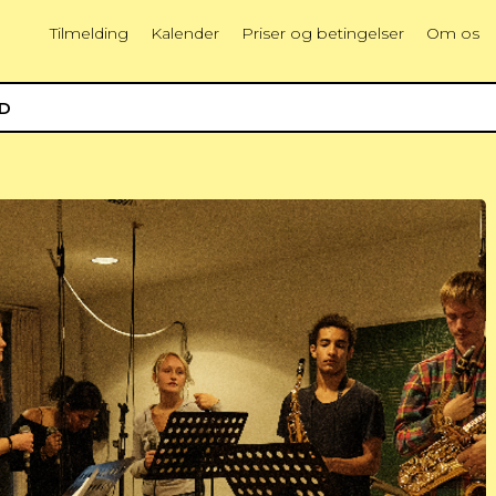
Tilmelding
Kalender
Priser og betingelser
Om os
ED