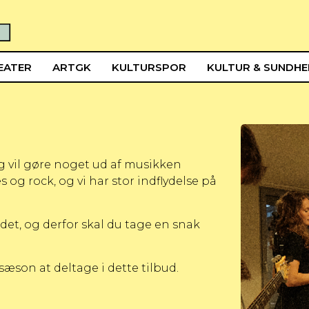
EATER
ARTGK
KULTURSPOR
KULTUR & SUNDH
 og vil gøre noget ud af musikken
 og rock, og vi har stor indflydelse på
et, og derfor skal du tage en snak
sæson at deltage i dette tilbud.