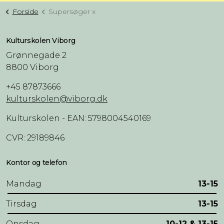
Forside
Supersøger x
Kulturskolen Viborg
Grønnegade 2
8800 Viborg
+45 87873666
kulturskolen@viborg.dk
Kulturskolen - EAN: 5798004540169
CVR: 29189846
Kontor og telefon
Mandag
13-15
Tirsdag
13-15
Onsdag
10-12 & 13-15