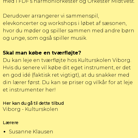
med i
FDF’s harmoniorkester
og
Orkester MidtVest
.
Derudover arrangerer vi sammenspil,
elevkoncerter og workshops i løbet af sæsonen,
hvor du møder og spiller sammen med andre børn
og unge, som også spiller musik.
Skal man købe en tværfløjte?
Du kan leje en tværfløjte hos Kulturskolen Viborg.
Hvis du senere vil købe dit eget instrument, er det
en god idé (faktisk ret vigtigt), at du snakker med
din lærer først.
Du kan se priser og vilkår for at leje
et instrumenter her!
Her kan du gå til dette tilbud
Viborg - Kulturskolen
Lærere
Susanne Klausen