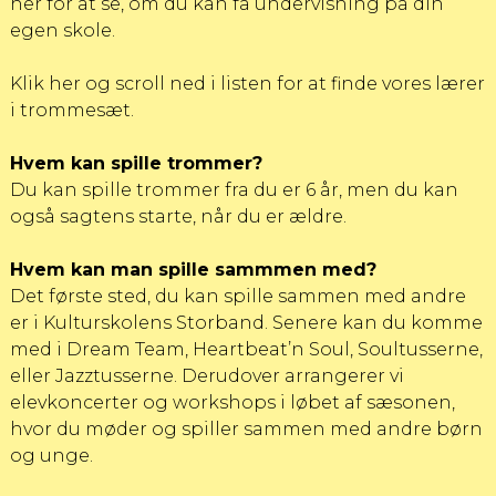
her for at se, om du kan få undervisning på din
egen skole.
Klik her og scroll ned i listen for at finde vores lærer
i trommesæt
.
Hvem kan spille trommer?
Du kan spille trommer fra du er 6 år, men du kan
også sagtens starte, når du er ældre.
Hvem kan man spille sammmen med?
Det første sted, du kan spille sammen med andre
er i
Kulturskolens Storband
. Senere kan du komme
med i
Dream Team
,
Heartbeat’n Soul
,
Soultusserne
,
eller
Jazztusserne
. Derudover arrangerer vi
elevkoncerter og workshops i løbet af sæsonen,
hvor du møder og spiller sammen med andre børn
og unge.