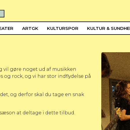
EATER
ARTGK
KULTURSPOR
KULTUR & SUNDH
 og vil gøre noget ud af musikken
 og rock, og vi har stor indflydelse på
et, og derfor skal du tage en snak
sæson at deltage i dette tilbud.