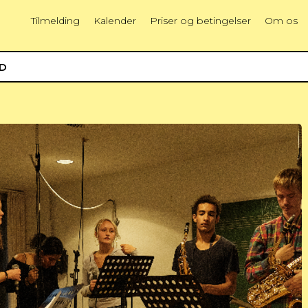
Tilmelding
Kalender
Priser og betingelser
Om os
ED