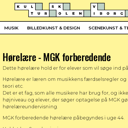
MUSIK
BILLEDKUNST & DESIGN
SCENEKUNST & T
Hørelære - MGK forberedende
Dette hørelære hold er for elever som vil søge ind p
Hørelære er læren om musikkens færdselsregler og b
teori etc.
Det er et fag, som alle musikere har brug for, og i
højniveau og elever, der søger optagelse på MGK gø
hørelæreundervisning.
MGK forberedende hørelære påbegyndes i uge 44.