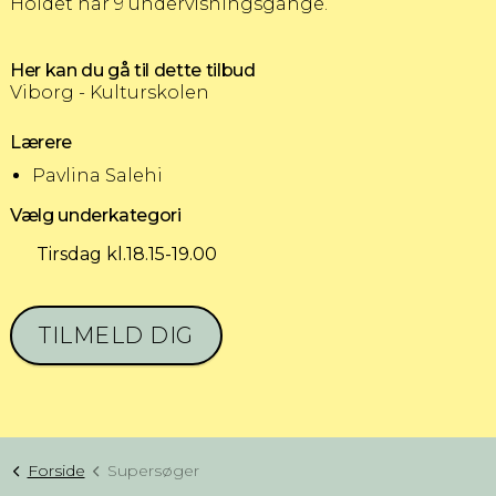
Holdet har 9 undervisningsgange.
Her kan du gå til dette tilbud
Viborg - Kulturskolen
Lærere
Pavlina Salehi
Vælg underkategori
Tirsdag kl.18.15-19.00
TILMELD DIG
Forside
Supersøger