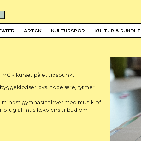
EATER
ARTGK
KULTURSPOR
KULTUR & SUNDH
å MGK kurset på et tidspunkt.
yggeklodser, dvs. nodelære, rytmer,
kke mindst gymnasieelever med musik på
r brug af musikskolens tilbud om