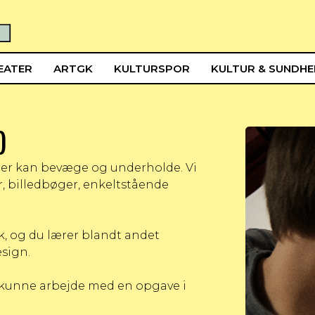
EATER
ARTGK
KULTURSPOR
KULTUR & SUNDH
)
 der kan bevæge og underholde. Vi
r, billedbøger, enkeltstående
yk, og du lærer blandt andet
esign.
l kunne arbejde med en opgave i