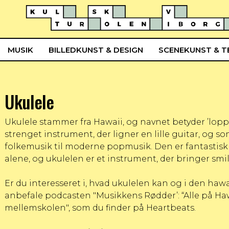
MUSIK
BILLEDKUNST & DESIGN
SCENEKUNST & T
Ukulele
Ukulele stammer fra Hawaii, og navnet betyder ’lopper
strenget instrument, der ligner en lille guitar, og som
folkemusik til moderne popmusik. Den er fantastisk at
alene, og ukulelen er et instrument, der bringer smi
Er du interesseret i, hvad ukulelen kan og i den haw
anbefale podcasten "Musikkens Rødder’: “Alle på Hawai
mellemskolen", som du finder på
Heartbeats
.