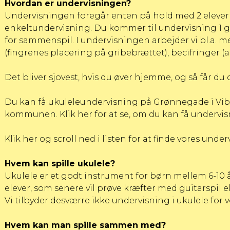
Hvordan er undervisningen?
Undervisningen foregår enten på hold med 2 elever 
enkeltundervisning. Du kommer til undervisning 1 
for sammenspil. I undervisningen arbejder vi bl.a. me
(fingrenes placering på gribebrættet), becifringer (a
Det bliver sjovest, hvis du øver hjemme, og så får d
Du kan få ukuleleundervisning på Grønnegade i Vibo
kommunen.
Klik her for at se, om du kan få undervi
Klik her og scroll ned i listen for at finde vores under
Hvem kan spille ukulele?
Ukulele er et godt instrument for børn mellem 6-10 å
elever, som senere vil prøve kræfter med guitarspil el
Vi tilbyder desværre ikke undervisning i ukulele for v
Hvem kan man spille sammen med?