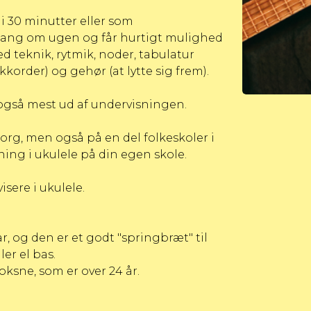
i 30 minutter eller som
gang om ugen og får hurtigt mulighed
d teknik, rytmik, noder, tabulatur
kkorder) og gehør (at lytte sig frem).
u også mest ud af undervisningen.
rg, men også på en del folkeskoler i
sning i ukulele på din egen skole
.
visere i ukulele
.
r, og den er et godt "springbræt" til
ler el bas.
oksne, som er over 24 år.