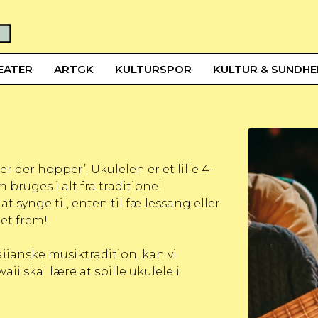
EATER
ARTGK
KULTURSPOR
KULTUR & SUNDH
 der hopper’. Ukulelen er et lille 4-
 bruges i alt fra traditionel
 synge til, enten til fællessang eller
let frem!
aiianske musiktradition, kan vi
i skal lære at spille ukulele i